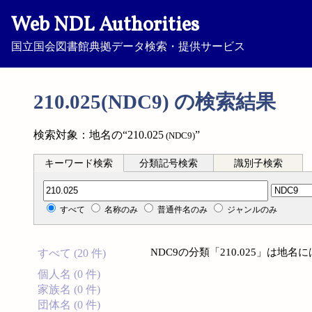
Web NDL Authorities
国立国会図書館典拠データ検索・提供サービス
210.025(NDC9) の検索結果
検索対象：地名の“210.025
”
(NDC9)
キーワード検索
分類記号検索
識別子検索
分類記号検索
すべて
名称のみ
普通件名のみ
ジャンルのみ
NDC9の分類「210.025」は地
すべて (20 件)
個人名 (0 件)
家族名 (0 件)
団体名 (0 件)