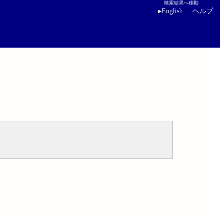
検索結果へ移動
▸
English
ヘルプ