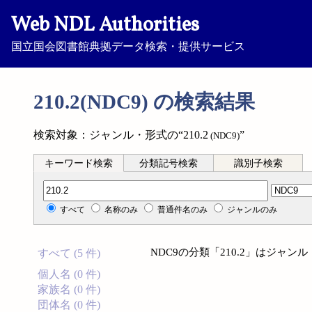
Web NDL Authorities
国立国会図書館典拠データ検索・提供サービス
210.2(NDC9) の検索結果
検索対象：ジャンル・形式の“210.2
”
(NDC9)
キーワード検索
分類記号検索
識別子検索
分類記号検索
すべて
名称のみ
普通件名のみ
ジャンルのみ
NDC9の分類「210.2」はジャ
すべて (5 件)
個人名 (0 件)
家族名 (0 件)
団体名 (0 件)