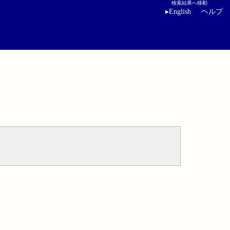
検索結果へ移動
▸
English
ヘルプ