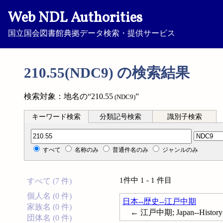
Web NDL Authorities
国立国会図書館典拠データ検索・提供サービス
210.55(NDC9) の検索結果
検索対象：地名の“210.55
”
(NDC9)
キーワード検索
分類記号検索
識別子検索
分類記号検索
すべて
名称のみ
普通件名のみ
ジャンルのみ
1件中 1 - 1 件目
すべて (7 件)
個人名 (0 件)
日本--歴史--江戸中期
家族名 (0 件)
← 江戸中期; Japan--History-
団体名 (0 件)