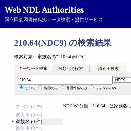
Web NDL Authorities
国立国会図書館典拠データ検索・提供サービス
210.64(NDC9) の検索結果
検索対象：家族名の“210.64
”
(NDC9)
キーワード検索
分類記号検索
識別子検索
分類記号検索
すべて
名称のみ
普通件名のみ
ジャンルのみ
NDC9の分類「210.64」は家
すべて (2 件)
個人名 (0 件)
家族名 (0 件)
団体名 (0 件)