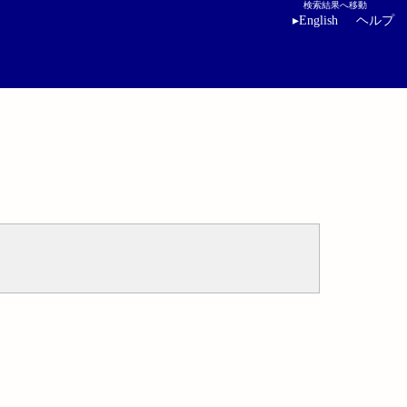
検索結果へ移動
▸
English
ヘルプ