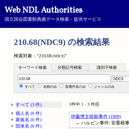
Web NDL Authorities
国立国会図書館典拠データ検索・提供サービス
210.68(NDC9) の検索結果
検索対象：“210.68
”
(NDC9)
キーワード検索
分類記号検索
識別子検索
分類記号検索
すべて
名称のみ
普通件名のみ
ジャンルのみ
3件中 1 - 3 件目
すべて (3 件)
個人名 (0 件)
伊藤博文暗殺事件 (1909)
家族名 (0 件)
← ハルビン事件; 安重根事件; Ito, 
団体名 (0 件)