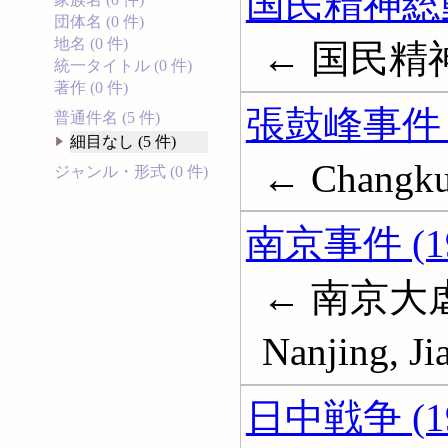
国民精神総
団体名 (0 件)
地名 (0 件)
← 国民精
統一タイトル (0 件)
著作 (0 件)
張鼓峰事件 (
普通件名 (5 件)
細目なし (5 件)
← Changkuf
ジャンル・形式 (0 件)
南京事件 (19
← 南京大虐殺;
Nanjing, Ji
日中戦争 (19