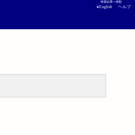
検索結果へ移動
▸
English
ヘルプ