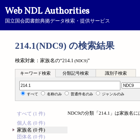
Web NDL Authorities
国立国会図書館典拠データ検索・提供サービス
214.1(NDC9) の検索結果
検索対象：家族名の“214.1
”
(NDC9)
キーワード検索
分類記号検索
識別子検索
分類記号検索
すべて
名称のみ
普通件名のみ
ジャンルのみ
NDC9の分類「214.1」は家族
すべて (1 件)
個人名 (0 件)
家族名 (0 件)
団体名 (0 件)