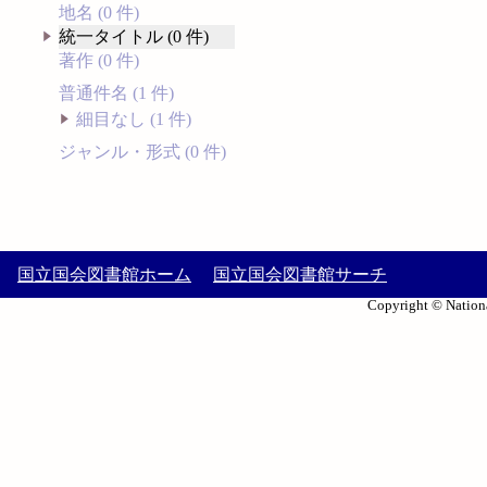
地名 (0 件)
統一タイトル (0 件)
著作 (0 件)
普通件名 (1 件)
細目なし (1 件)
ジャンル・形式 (0 件)
国立国会図書館ホーム
国立国会図書館サーチ
Copyright © Nationa