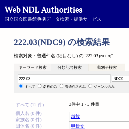
Web NDL Authorities
国立国会図書館典拠データ検索・提供サービス
222.03(NDC9) の検索結果
検索対象：普通件名 (細目なし) の“222.03
”
(NDC9)
キーワード検索
分類記号検索
識別子検索
分類記号検索
すべて
名称のみ
普通件名のみ
ジャンルのみ
3件中 1 - 3 件目
すべて (12 件)
個人名 (0 件)
越族
家族名 (0 件)
団体名 (0 件)
甲骨文