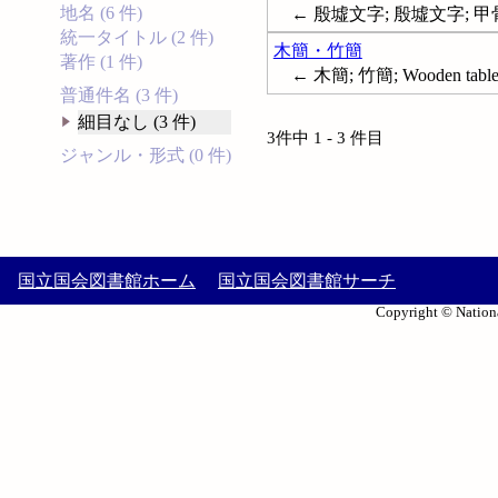
地名 (6 件)
← 殷墟文字; 殷墟文字; 甲骨文字; 甲
統一タイトル (2 件)
木簡・竹簡
著作 (1 件)
← 木簡; 竹簡; Wooden table
普通件名 (3 件)
細目なし (3 件)
3件中 1 - 3 件目
ジャンル・形式 (0 件)
国立国会図書館ホーム
国立国会図書館サーチ
Copyright © Nationa