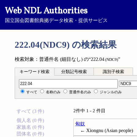
Web NDL Authorities
国立国会図書館典拠データ検索・提供サービス
222.04(NDC9) の検索結果
検索対象：普通件名 (細目なし) の“222.04
”
(NDC9)
キーワード検索
分類記号検索
識別子検索
分類記号検索
すべて
名称のみ
普通件名のみ
ジャンルのみ
2件中 1 - 2 件目
すべて (3 件)
個人名 (0 件)
匈奴
家族名 (0 件)
← Xiongnu (Asian people)
団体名 (0 件)