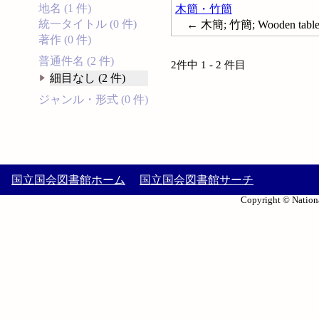
地名 (1 件)
木簡・竹簡
統一タイトル (0 件)
← 木簡; 竹簡; Wooden table
著作 (0 件)
普通件名 (2 件)
2件中 1 - 2 件目
細目なし (2 件)
ジャンル・形式 (0 件)
国立国会図書館ホーム
国立国会図書館サーチ
Copyright © Nationa