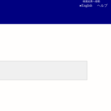
検索結果へ移動
▸
English
ヘルプ