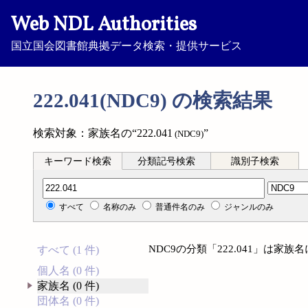
Web NDL Authorities
国立国会図書館典拠データ検索・提供サービス
222.041(NDC9) の検索結果
検索対象：家族名の“222.041
”
(NDC9)
キーワード検索
分類記号検索
識別子検索
分類記号検索
すべて
名称のみ
普通件名のみ
ジャンルのみ
NDC9の分類「222.041」は家
すべて (1 件)
個人名 (0 件)
家族名 (0 件)
団体名 (0 件)