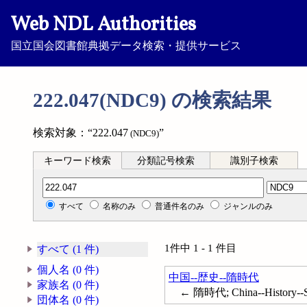
Web NDL Authorities
国立国会図書館典拠データ検索・提供サービス
222.047(NDC9) の検索結果
検索対象：“222.047
”
(NDC9)
キーワード検索
分類記号検索
識別子検索
分類記号検索
すべて
名称のみ
普通件名のみ
ジャンルのみ
1件中 1 - 1 件目
すべて (1 件)
個人名 (0 件)
中国--歴史--隋時代
家族名 (0 件)
← 隋時代; China--History--Su
団体名 (0 件)