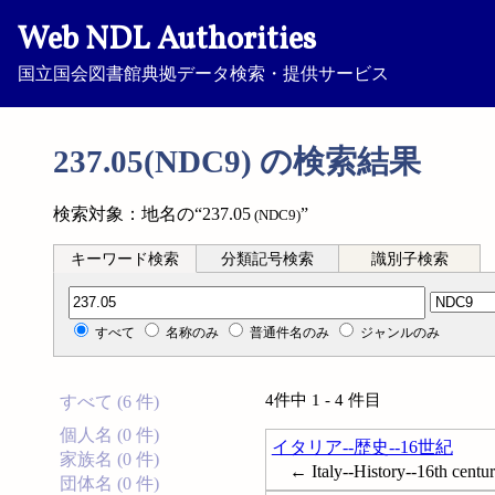
Web NDL Authorities
国立国会図書館典拠データ検索・提供サービス
237.05(NDC9) の検索結果
検索対象：地名の“237.05
”
(NDC9)
キーワード検索
分類記号検索
識別子検索
分類記号検索
すべて
名称のみ
普通件名のみ
ジャンルのみ
4件中 1 - 4 件目
すべて (6 件)
個人名 (0 件)
イタリア--歴史--16世紀
家族名 (0 件)
← Italy--History--16th centu
団体名 (0 件)