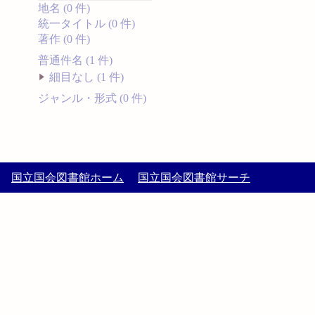
地名 (0 件)
統一タイトル (0 件)
著作 (0 件)
普通件名 (1 件)
細目なし (1 件)
ジャンル・形式 (0 件)
国立国会図書館ホーム
国立国会図書館サーチ