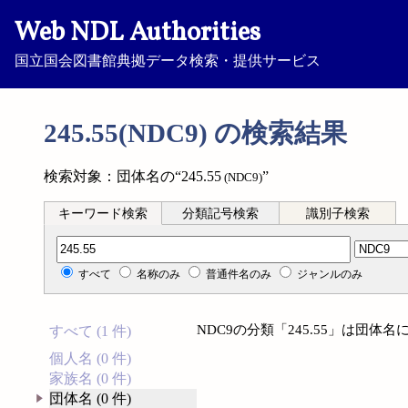
Web NDL Authorities
国立国会図書館典拠データ検索・提供サービス
245.55(NDC9) の検索結果
検索対象：団体名の“245.55
”
(NDC9)
キーワード検索
分類記号検索
識別子検索
分類記号検索
すべて
名称のみ
普通件名のみ
ジャンルのみ
NDC9の分類「245.55」は団
すべて (1 件)
個人名 (0 件)
家族名 (0 件)
団体名 (0 件)