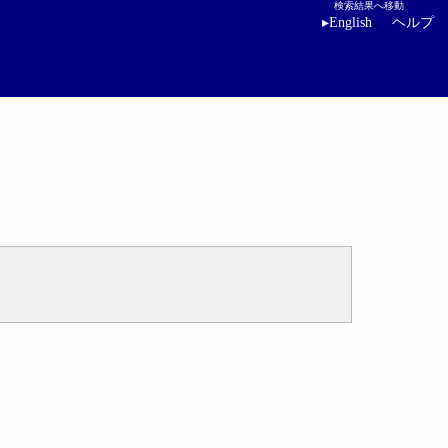
検索結果へ移動
▸
English
ヘルプ