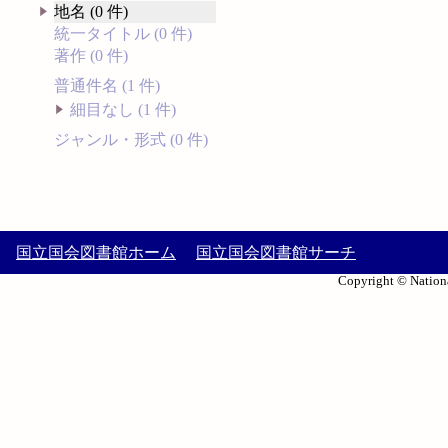
地名 (0 件)
統一タイトル (0 件)
著作 (0 件)
普通件名 (1 件)
細目なし (1 件)
ジャンル・形式 (0 件)
国立国会図書館ホーム
国立国会図書館サーチ
Copyright © Nationa