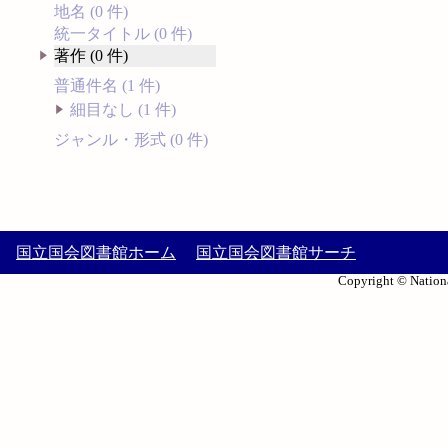
地名 (0 件)
統一タイトル (0 件)
著作 (0 件)
普通件名 (1 件)
細目なし (1 件)
ジャンル・形式 (0 件)
国立国会図書館ホーム
国立国会図書館サーチ
Copyright © Nationa