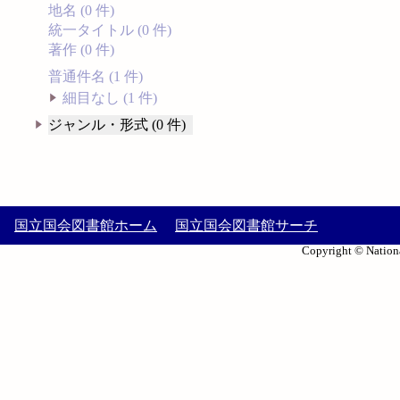
地名 (0 件)
統一タイトル (0 件)
著作 (0 件)
普通件名 (1 件)
細目なし (1 件)
ジャンル・形式 (0 件)
国立国会図書館ホーム
国立国会図書館サーチ
Copyright © Nationa