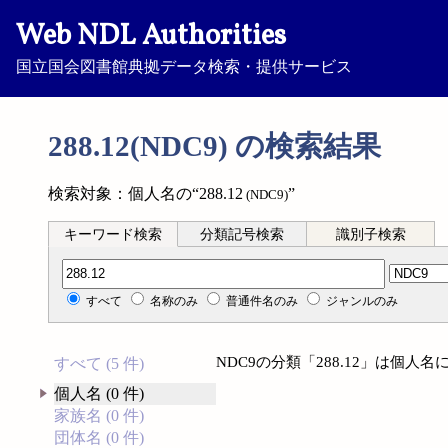
Web NDL Authorities
国立国会図書館典拠データ検索・提供サービス
288.12(NDC9) の検索結果
検索対象：個人名の“288.12
”
(NDC9)
キーワード検索
分類記号検索
識別子検索
分類記号検索
すべて
名称のみ
普通件名のみ
ジャンルのみ
NDC9の分類「288.12」は個
すべて (5 件)
個人名 (0 件)
家族名 (0 件)
団体名 (0 件)