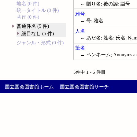
地名 (0 件)
← 贈り名; 後の諱; 謚号
統一タイトル (0 件)
雅号
著作 (0 件)
← 号; 雅名
普通件名 (5 件)
人名
細目なし (5 件)
← あだ名; 姓名; 氏名; Names,
ジャンル・形式 (0 件)
筆名
← ペンネーム; Anonyms and
5件中 1 - 5 件目
国立国会図書館ホーム
国立国会図書館サーチ