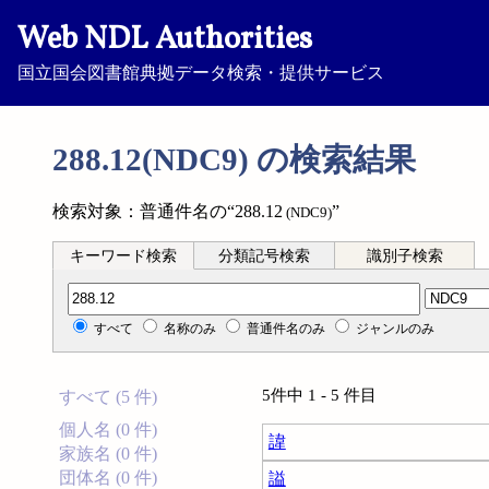
Web NDL Authorities
国立国会図書館典拠データ検索・提供サービス
288.12(NDC9) の検索結果
検索対象：普通件名の“288.12
”
(NDC9)
キーワード検索
分類記号検索
識別子検索
分類記号検索
すべて
名称のみ
普通件名のみ
ジャンルのみ
5件中 1 - 5 件目
すべて (5 件)
個人名 (0 件)
諱
家族名 (0 件)
団体名 (0 件)
謚