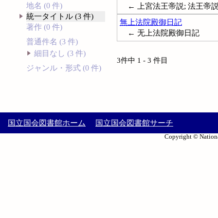
地名 (0 件)
← 上宮法王帝説; 法王帝
統一タイトル (3 件)
無上法院殿御日記
著作 (0 件)
← 无上法院殿御日記
普通件名 (3 件)
細目なし (3 件)
3件中 1 - 3 件目
ジャンル・形式 (0 件)
国立国会図書館ホーム
国立国会図書館サーチ
Copyright © Nationa