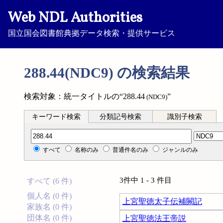
Web NDL Authorities
国立国会図書館典拠データ検索・提供サービス
288.44(NDC9) の検索結果
検索対象：統一タイトルの“288.44
”
(NDC9)
キーワード検索
分類記号検索
識別子検索
分類記号検索
すべて
名称のみ
普通件名のみ
ジャンルのみ
3件中 1 - 3 件目
すべて (6 件)
個人名 (0 件)
上宮聖徳太子伝補闕記
家族名 (0 件)
団体名 (0 件)
上宮聖徳法王帝説