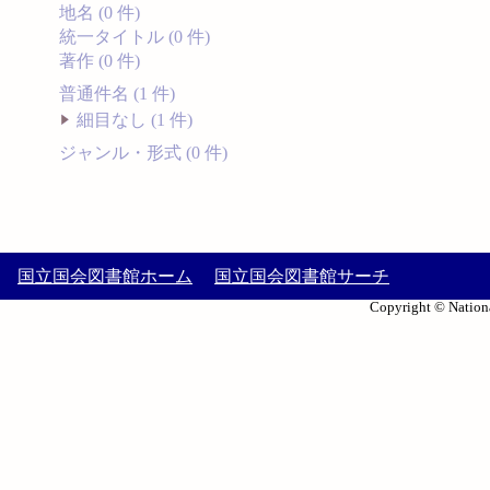
地名 (0 件)
統一タイトル (0 件)
著作 (0 件)
普通件名 (1 件)
細目なし (1 件)
ジャンル・形式 (0 件)
国立国会図書館ホーム
国立国会図書館サーチ
Copyright © Nationa