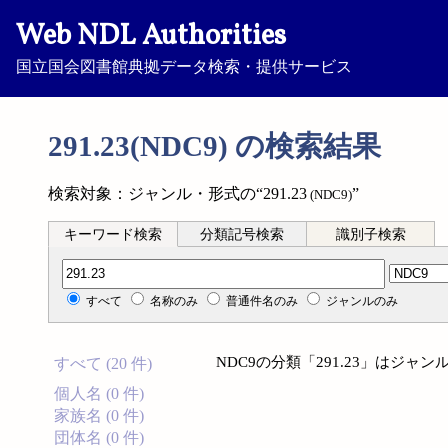
Web NDL Authorities
国立国会図書館典拠データ検索・提供サービス
291.23(NDC9) の検索結果
検索対象：ジャンル・形式の“291.23
”
(NDC9)
キーワード検索
分類記号検索
識別子検索
分類記号検索
すべて
名称のみ
普通件名のみ
ジャンルのみ
NDC9の分類「291.23」はジ
すべて (20 件)
個人名 (0 件)
家族名 (0 件)
団体名 (0 件)