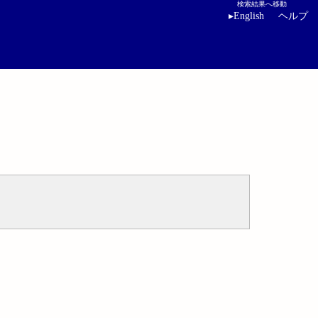
検索結果へ移動
▸
English
ヘルプ