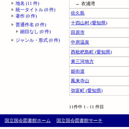
地名 (11 件)
← 衣浦湾
統一タイトル (0 件)
佐久島
著作 (0 件)
十四山村 (愛知県)
普通件名 (0 件)
細目なし (0 件)
田原市
ジャンル・形式 (0 件)
中房温泉
西枇杷島町 (愛知県)
東三河地方
姫街道
鳳来寺山
弥富町 (愛知県)
11件中 1 - 11 件目
国立国会図書館ホーム
国立国会図書館サーチ