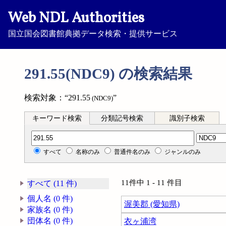
Web NDL Authorities
国立国会図書館典拠データ検索・提供サービス
291.55(NDC9) の検索結果
検索対象：“291.55
”
(NDC9)
キーワード検索
分類記号検索
識別子検索
分類記号検索
すべて
名称のみ
普通件名のみ
ジャンルのみ
11件中 1 - 11 件目
すべて (11 件)
個人名 (0 件)
渥美郡 (愛知県)
家族名 (0 件)
団体名 (0 件)
衣ヶ浦湾