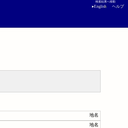
検索結果へ移動
▸
English
ヘルプ
地名
地名