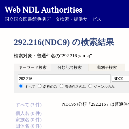
Web NDL Authorities
国立国会図書館典拠データ検索・提供サービス
292.216(NDC9) の検索結果
検索対象：普通件名の“292.216
”
(NDC9)
キーワード検索
分類記号検索
識別子検索
分類記号検索
すべて
名称のみ
普通件名のみ
ジャンルのみ
NDC9の分類「292.216」は普
すべて (3 件)
個人名 (0 件)
家族名 (0 件)
団体名 (0 件)