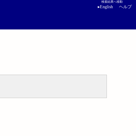
検索結果へ移動
▸
English
ヘルプ