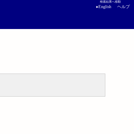
検索結果へ移動
▸
English
ヘルプ