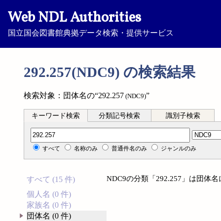
Web NDL Authorities
国立国会図書館典拠データ検索・提供サービス
292.257(NDC9) の検索結果
検索対象：団体名の“292.257
”
(NDC9)
キーワード検索
分類記号検索
識別子検索
分類記号検索
すべて
名称のみ
普通件名のみ
ジャンルのみ
NDC9の分類「292.257」は団
すべて (15 件)
個人名 (0 件)
家族名 (0 件)
団体名 (0 件)