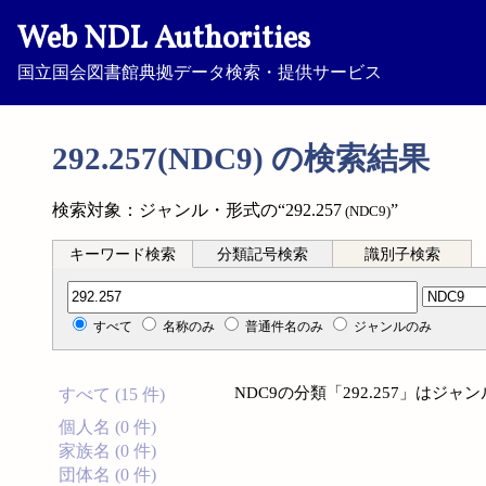
Web NDL Authorities
国立国会図書館典拠データ検索・提供サービス
292.257(NDC9) の検索結果
検索対象：ジャンル・形式の“292.257
”
(NDC9)
キーワード検索
分類記号検索
識別子検索
分類記号検索
すべて
名称のみ
普通件名のみ
ジャンルのみ
NDC9の分類「292.257」は
すべて (15 件)
個人名 (0 件)
家族名 (0 件)
団体名 (0 件)