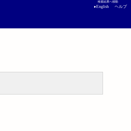
検索結果へ移動
▸
English
ヘルプ