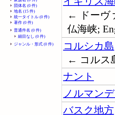
イギリス海
団体名 (0 件)
地名 (15 件)
← ドーヴ
統一タイトル (0 件)
著作 (0 件)
仏海峡; Engl
普通件名 (0 件)
細目なし (0 件)
コルシカ島
ジャンル・形式 (0 件)
← コルス
ナント
ノルマンデ
バスク地方