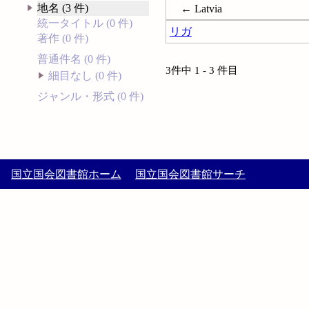
地名 (3 件)
← Latvia
統一タイトル (0 件)
リガ
著作 (0 件)
普通件名 (0 件)
3件中 1 - 3 件目
細目なし (0 件)
ジャンル・形式 (0 件)
国立国会図書館ホーム
国立国会図書館サーチ