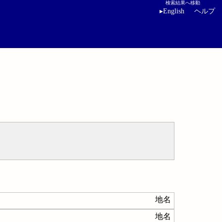
検索結果へ移動
▸
English
ヘルプ
地名
地名