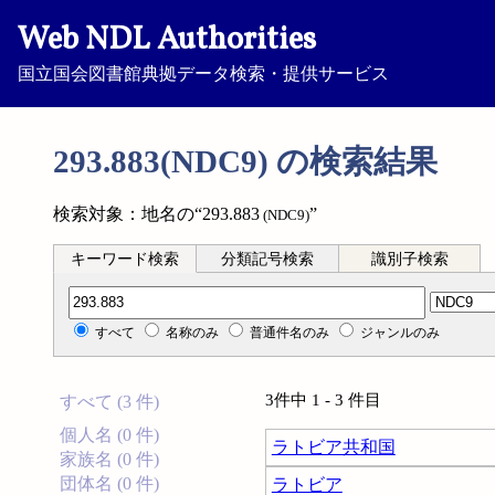
Web NDL Authorities
国立国会図書館典拠データ検索・提供サービス
293.883(NDC9) の検索結果
検索対象：地名の“293.883
”
(NDC9)
キーワード検索
分類記号検索
識別子検索
分類記号検索
すべて
名称のみ
普通件名のみ
ジャンルのみ
3件中 1 - 3 件目
すべて (3 件)
個人名 (0 件)
ラトビア共和国
家族名 (0 件)
団体名 (0 件)
ラトビア