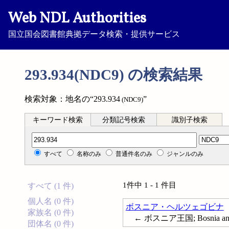
Web NDL Authorities
国立国会図書館典拠データ検索・提供サービス
293.934(NDC9) の検索結果
検索対象：地名の“293.934
”
(NDC9)
キーワード検索
分類記号検索
識別子検索
分類記号検索
すべて
名称のみ
普通件名のみ
ジャンルのみ
1件中 1 - 1 件目
すべて (1 件)
個人名 (0 件)
ボスニア・ヘルツェゴビナ
家族名 (0 件)
← ボスニア王国; Bosnia and 
団体名 (0 件)