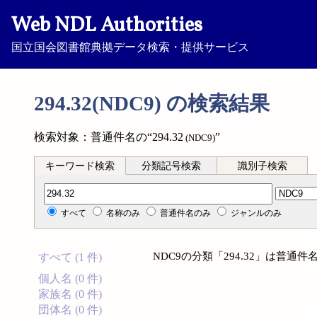
Web NDL Authorities
国立国会図書館典拠データ検索・提供サービス
294.32(NDC9) の検索結果
検索対象：普通件名の“294.32
”
(NDC9)
キーワード検索
分類記号検索
識別子検索
分類記号検索
すべて
名称のみ
普通件名のみ
ジャンルのみ
NDC9の分類「294.32」は普
すべて (1 件)
個人名 (0 件)
家族名 (0 件)
団体名 (0 件)