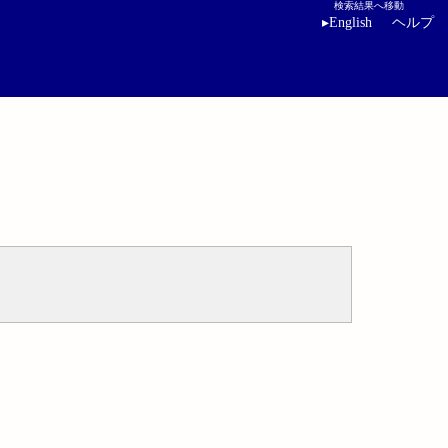
検索結果へ移動
▸
English
ヘルプ