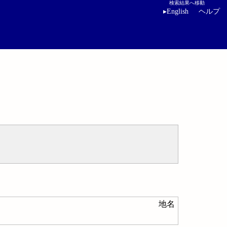
検索結果へ移動
▸
English
ヘルプ
地名