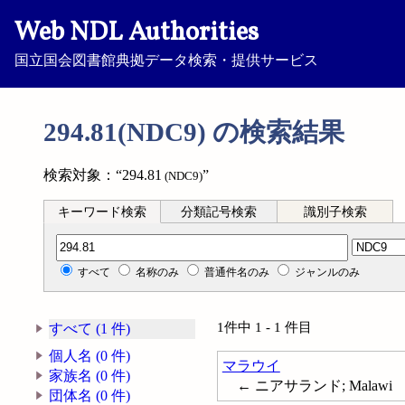
Web NDL Authorities
国立国会図書館典拠データ検索・提供サービス
294.81(NDC9) の検索結果
検索対象：“294.81
”
(NDC9)
キーワード検索
分類記号検索
識別子検索
分類記号検索
すべて
名称のみ
普通件名のみ
ジャンルのみ
1件中 1 - 1 件目
すべて (1 件)
個人名 (0 件)
マラウイ
家族名 (0 件)
← ニアサランド; Malawi
団体名 (0 件)