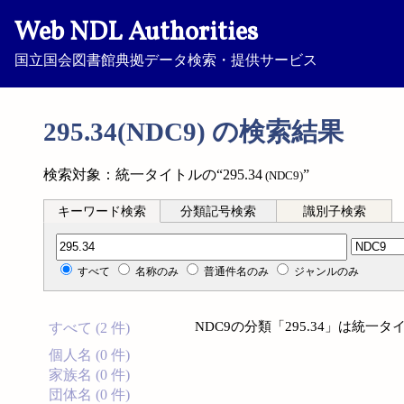
Web NDL Authorities
国立国会図書館典拠データ検索・提供サービス
295.34(NDC9) の検索結果
検索対象：統一タイトルの“295.34
”
(NDC9)
キーワード検索
分類記号検索
識別子検索
分類記号検索
すべて
名称のみ
普通件名のみ
ジャンルのみ
NDC9の分類「295.34」は統
すべて (2 件)
個人名 (0 件)
家族名 (0 件)
団体名 (0 件)