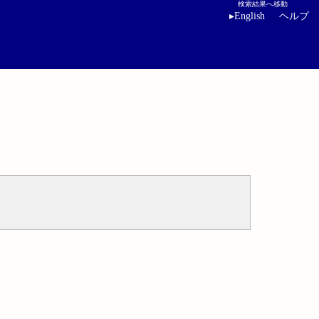
検索結果へ移動
▸
English
ヘルプ