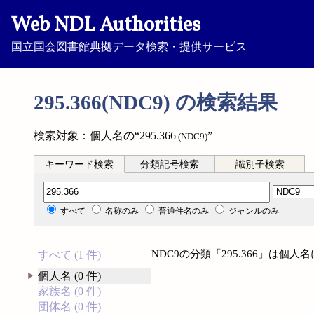
Web NDL Authorities
国立国会図書館典拠データ検索・提供サービス
295.366(NDC9) の検索結果
検索対象：個人名の“295.366
”
(NDC9)
キーワード検索
分類記号検索
識別子検索
分類記号検索
すべて
名称のみ
普通件名のみ
ジャンルのみ
NDC9の分類「295.366」は個
すべて (1 件)
個人名 (0 件)
家族名 (0 件)
団体名 (0 件)