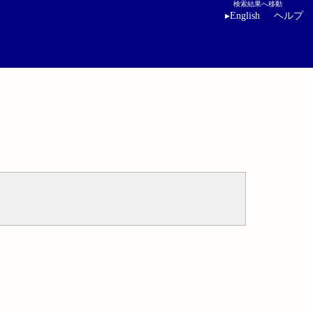
検索結果へ移動
▸
English
ヘルプ