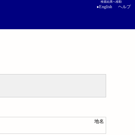
検索結果へ移動
▸
English
ヘルプ
地名