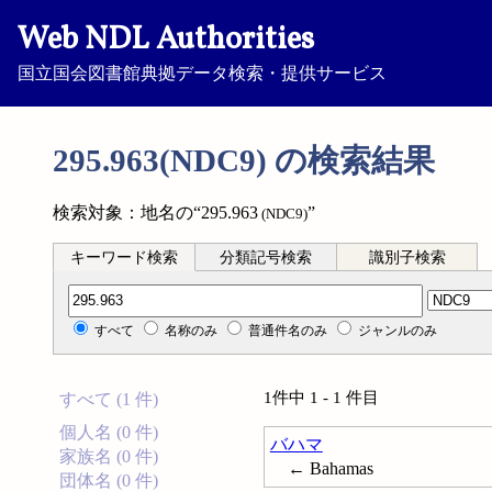
Web NDL Authorities
国立国会図書館典拠データ検索・提供サービス
295.963(NDC9) の検索結果
検索対象：地名の“295.963
”
(NDC9)
キーワード検索
分類記号検索
識別子検索
分類記号検索
すべて
名称のみ
普通件名のみ
ジャンルのみ
1件中 1 - 1 件目
すべて (1 件)
個人名 (0 件)
バハマ
家族名 (0 件)
← Bahamas
団体名 (0 件)