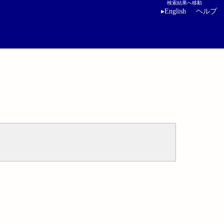
検索結果へ移動
▸
English
ヘルプ