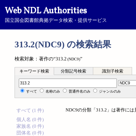
Web NDL Authorities
国立国会図書館典拠データ検索・提供サービス
313.2(NDC9) の検索結果
検索対象：著作の“313.2
”
(NDC9)
キーワード検索
分類記号検索
識別子検索
分類記号検索
すべて
名称のみ
普通件名のみ
ジャンルのみ
NDC9の分類「313.2」は著作
すべて (1 件)
個人名 (0 件)
家族名 (0 件)
団体名 (0 件)