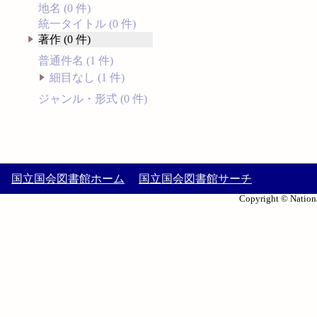
地名 (0 件)
統一タイトル (0 件)
著作 (0 件)
普通件名 (1 件)
細目なし (1 件)
ジャンル・形式 (0 件)
国立国会図書館ホーム
国立国会図書館サーチ
Copyright © Nationa