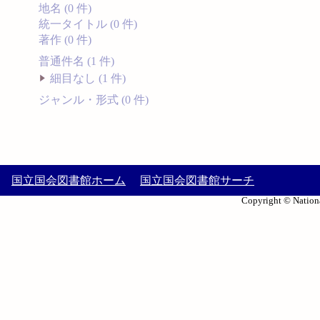
地名 (0 件)
統一タイトル (0 件)
著作 (0 件)
普通件名 (1 件)
細目なし (1 件)
ジャンル・形式 (0 件)
国立国会図書館ホーム
国立国会図書館サーチ
Copyright © Nationa