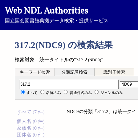
Web NDL Authorities
国立国会図書館典拠データ検索・提供サービス
317.2(NDC9) の検索結果
検索対象：統一タイトルの“317.2
”
(NDC9)
キーワード検索
分類記号検索
識別子検索
分類記号検索
すべて
名称のみ
普通件名のみ
ジャンルのみ
NDC9の分類「317.2」は統一
すべて (7 件)
個人名 (0 件)
家族名 (0 件)
団体名 (0 件)