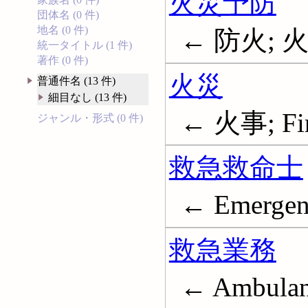
火災予防
団体名 (0 件)
地名 (0 件)
← 防火; 火災-
統一タイトル (1 件)
著作 (0 件)
火災
普通件名 (13 件)
細目なし (13 件)
← 火事; Fir
ジャンル・形式 (0 件)
救急救命士
← Emergenc
救急業務
← Ambulanc