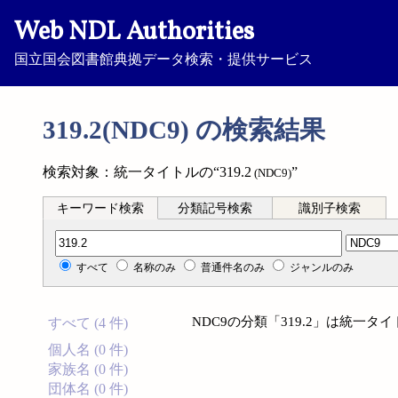
Web NDL Authorities
国立国会図書館典拠データ検索・提供サービス
319.2(NDC9) の検索結果
検索対象：統一タイトルの“319.2
”
(NDC9)
キーワード検索
分類記号検索
識別子検索
分類記号検索
すべて
名称のみ
普通件名のみ
ジャンルのみ
NDC9の分類「319.2」は統一
すべて (4 件)
個人名 (0 件)
家族名 (0 件)
団体名 (0 件)