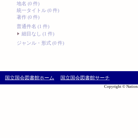
地名 (0 件)
統一タイトル (0 件)
著作 (0 件)
普通件名 (1 件)
細目なし (1 件)
ジャンル・形式 (0 件)
国立国会図書館ホーム
国立国会図書館サーチ
Copyright © Nationa