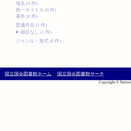
地名 (0 件)
統一タイトル (0 件)
著作 (0 件)
普通件名 (1 件)
細目なし (1 件)
ジャンル・形式 (0 件)
国立国会図書館ホーム
国立国会図書館サーチ
Copyright © Nationa