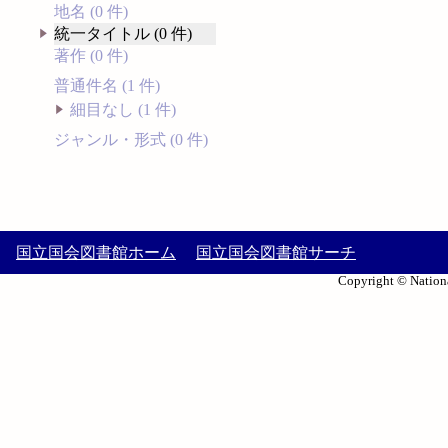
地名 (0 件)
統一タイトル (0 件)
著作 (0 件)
普通件名 (1 件)
細目なし (1 件)
ジャンル・形式 (0 件)
国立国会図書館ホーム
国立国会図書館サーチ
Copyright © Nationa