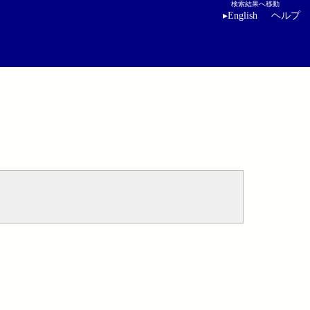
検索結果へ移動
▸
English
ヘルプ