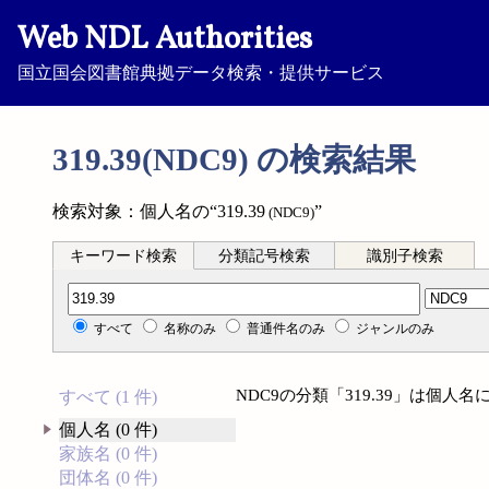
Web NDL Authorities
国立国会図書館典拠データ検索・提供サービス
319.39(NDC9) の検索結果
検索対象：個人名の“319.39
”
(NDC9)
キーワード検索
分類記号検索
識別子検索
分類記号検索
すべて
名称のみ
普通件名のみ
ジャンルのみ
NDC9の分類「319.39」は個
すべて (1 件)
個人名 (0 件)
家族名 (0 件)
団体名 (0 件)