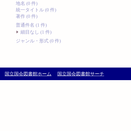
地名 (0 件)
統一タイトル (0 件)
著作 (0 件)
普通件名 (1 件)
細目なし (1 件)
ジャンル・形式 (0 件)
国立国会図書館ホーム
国立国会図書館サーチ