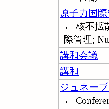
原子力国際
← 核不拡散
際管理; Nucle
講和会議
講和
ジュネーブ軍
← Conferenc