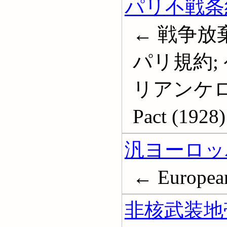
パリ不戦条
← 戦争放
パリ規約;
リアンケロッグ
Pact (1928)
汎ヨーロッ
← European
非核武装地