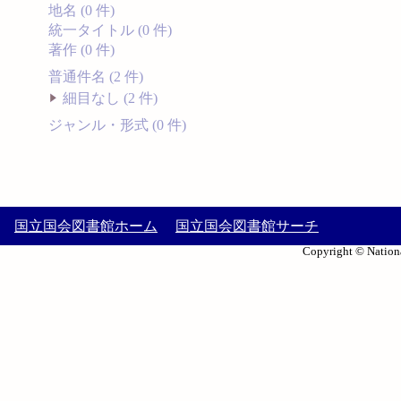
地名 (0 件)
統一タイトル (0 件)
著作 (0 件)
普通件名 (2 件)
細目なし (2 件)
ジャンル・形式 (0 件)
国立国会図書館ホーム
国立国会図書館サーチ
Copyright © Nationa