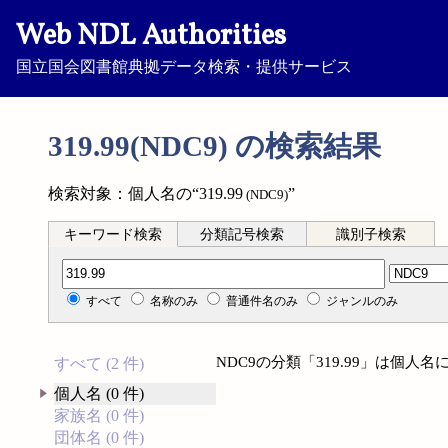
Web NDL Authorities
国立国会図書館典拠データ検索・提供サービス
319.99(NDC9) の検索結果
検索対象：個人名の“319.99
”
(NDC9)
キーワード検索
分類記号検索
識別子検索
分類記号検索
すべて
名称のみ
普通件名のみ
ジャンルのみ
NDC9の分類「319.99」は個
すべて (2 件)
個人名 (0 件)
家族名 (0 件)
団体名 (0 件)