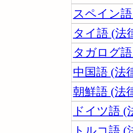
スペイン語 
タイ語 (法
タガログ語 
中国語 (法
朝鮮語 (法
ドイツ語 (
トルコ語 (