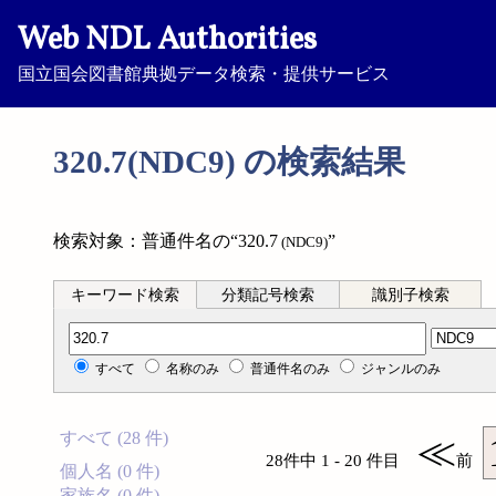
Web NDL Authorities
国立国会図書館典拠データ検索・提供サービス
320.7(NDC9) の検索結果
検索対象：普通件名の“320.7
”
(NDC9)
キーワード検索
分類記号検索
識別子検索
分類記号検索
すべて
名称のみ
普通件名のみ
ジャンルのみ
すべて (28 件)
≪
28件中 1 - 20 件目
前
個人名 (0 件)
家族名 (0 件)