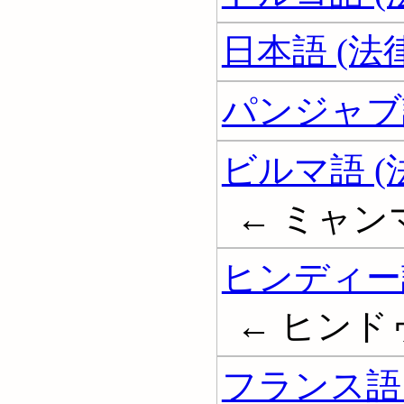
日本語 (法
パンジャブ語
ビルマ語 (
← ミャン
ヒンディー語
← ヒンド
フランス語 