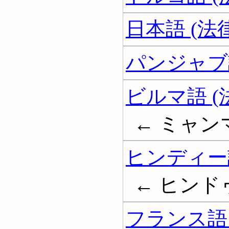
日本語 (法
パンジャブ語
ビルマ語 (
← ミャン
ヒンディー語
← ヒンド
フランス語 