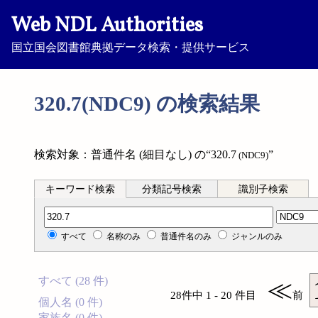
Web NDL Authorities
国立国会図書館典拠データ検索・提供サービス
320.7(NDC9) の検索結果
検索対象：普通件名 (細目なし) の“320.7
”
(NDC9)
キーワード検索
分類記号検索
識別子検索
分類記号検索
すべて
名称のみ
普通件名のみ
ジャンルのみ
すべて (28 件)
≪
28件中 1 - 20 件目
前
個人名 (0 件)
家族名 (0 件)