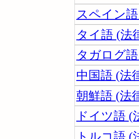
スペイン語 
タイ語 (法
タガログ語 
中国語 (法
朝鮮語 (法
ドイツ語 (
トルコ語 (