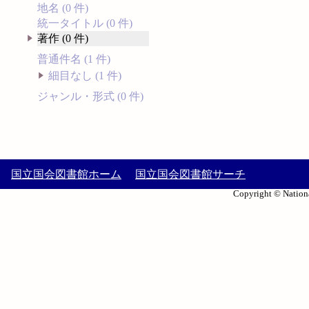
地名 (0 件)
統一タイトル (0 件)
著作 (0 件)
普通件名 (1 件)
細目なし (1 件)
ジャンル・形式 (0 件)
国立国会図書館ホーム
国立国会図書館サーチ
Copyright © Nationa